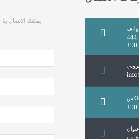
يمكنك الاتصال بنا
هاتف
444 
+90 
تروني
info
اكس
+90 
نوان
هات