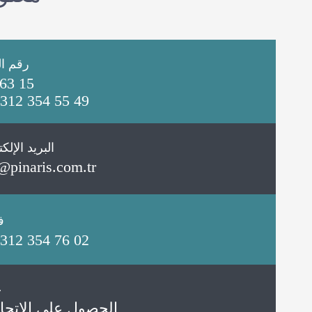
رقم ال
63 15
312 354 55 49
البريد الإلك
@pinaris.com.tr
ف
312 354 76 02
ع
الحصول على الاتجا