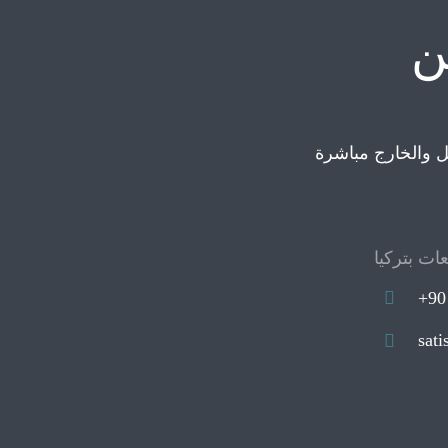
ن
ات بتركيا
+90
sati